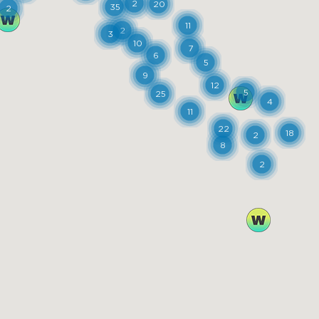
2
20
35
2
11
2
3
10
7
6
5
9
12
5
25
4
11
22
18
2
8
2