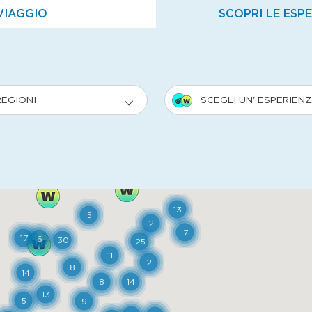
VIAGGIO
SCOPRI LE ESP
REGIONI
SCEGLI UN' ESPERIEN
13
5
2
7
17
6
30
25
11
2
8
14
8
14
13
5
9