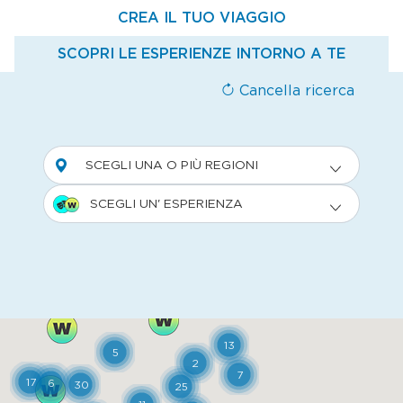
CREA IL TUO VIAGGIO
SCOPRI LE ESPERIENZE INTORNO A TE
Cancella ricerca
SCEGLI UNA O PIÙ REGIONI
SCEGLI UN' ESPERIENZA
13
5
2
7
17
6
30
25