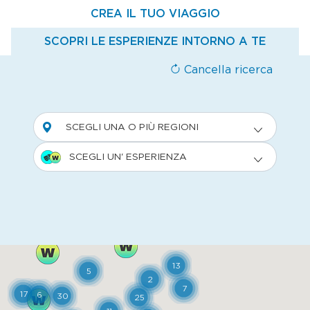
CREA IL TUO VIAGGIO
SCOPRI LE ESPERIENZE INTORNO A TE
Cancella ricerca
SCEGLI UNA O PIÙ REGIONI
SCEGLI UN' ESPERIENZA
13
5
2
7
17
6
30
25