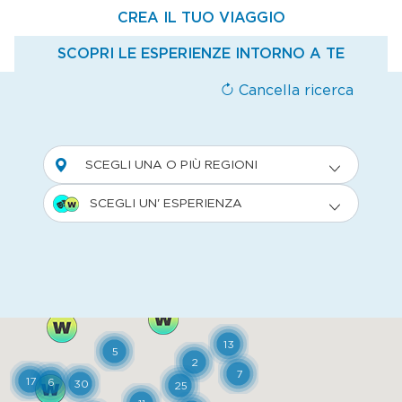
CREA IL TUO VIAGGIO
SCOPRI LE ESPERIENZE INTORNO A TE
Cancella ricerca
SCEGLI UNA O PIÙ REGIONI
SCEGLI UN' ESPERIENZA
13
5
2
7
17
6
30
25