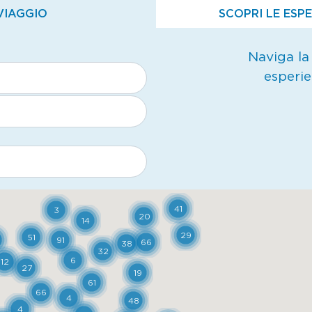
VIAGGIO
SCOPRI LE ESP
Naviga la
esperi
41
3
20
14
29
51
91
66
38
32
6
12
27
19
61
66
4
48
4