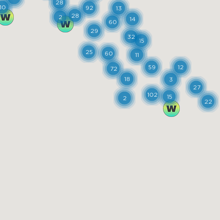
28
10
92
13
28
2
14
60
29
32
15
25
60
11
59
12
72
18
3
27
102
15
2
22