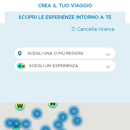
CREA IL TUO VIAGGIO
SCOPRI LE ESPERIENZE INTORNO A TE
Cancella ricerca
SCEGLI UNA O PIÙ REGIONI
SCEGLI UN' ESPERIENZA
13
5
2
7
17
6
30
25